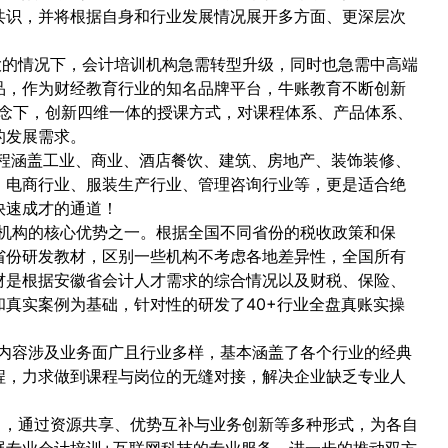
共识，并将根据自身和行业发展情况展开多方面、更深层次
大的情况下，会计培训机构急需转型升级，同时也急需中高端
品，作为财经教育行业的知名品牌平台，牛账教育不断创新
理念下，创新四维一体的授课方式，对课程体系、产品体系、
的发展需求。
程涵盖工业、商业、酒店餐饮、建筑、房地产、装饰装修、
、电商行业、服装生产行业、管理咨询行业等，更是适合绝
快速成才的通道！
机构的核心优势之一。根据全国不同省份的税收政策和保
省份研发教材，区别一些机构不考虑各地差异性，全国所有
材是根据安徽省会计人才需求的综合情况以及财税、保险、
真实案例为基础，针对性的研发了40+行业全盘真账实操
内容涉及业务面广且行业多样，基本涵盖了各个行业的经典
程，力求做到课程与岗位的无缝对接，解决企业缺乏专业人
司，通过资源共享、优势互补与业务创新等多种形式，为各自
展专业会计培训+互联网科技的专业服务，进一步的推动双方